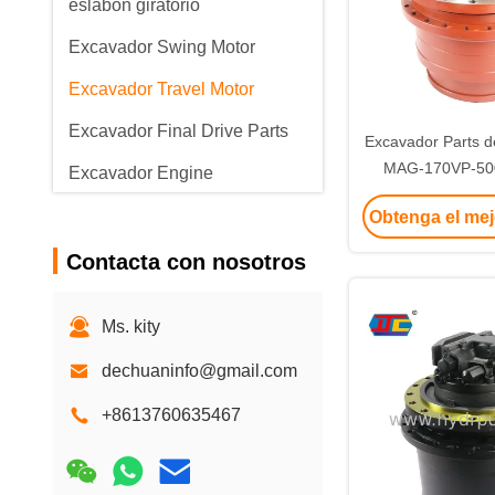
eslabón giratorio
Excavador Swing Motor
Excavador Travel Motor
Excavador Final Drive Parts
Excavador Parts d
MAG-170VP-500
Excavador Engine
excavador
Excavador Engine Parts
Obtenga el mej
Excavador Electrical Parts
Contacta con nosotros
Ms. kity
dechuaninfo@gmail.com
+8613760635467