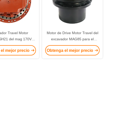
dor Travel Motor
Motor de Drive Motor Travel del
H21 del mag 170VP-
excavador MAG85 para el
YB para el excavador
excavador Parts de 312
el mejor precio
Obtenga el mejor precio
de KYB