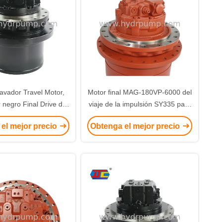
vador Travel Motor,
Motor final MAG-180VP-6000 del
 negro Final Drive de
viaje de la impulsión SY335 para
KOMATSU
el excavador de Sany
el mejor precio
Obtenga el mejor precio