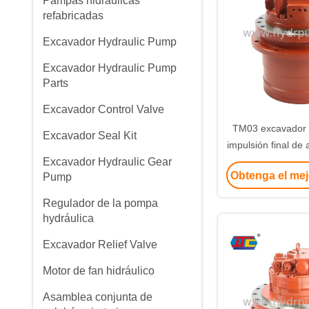
Pampas hidráulicas
refabricadas
Excavador Hydraulic Pump
Excavador Hydraulic Pump
Parts
Excavador Control Valve
TM03 excavador T
Excavador Seal Kit
impulsión final de
Excavador Hydraulic Gear
en el exc
Obtenga el mej
Pump
Regulador de la pompa
hydráulica
Excavador Relief Valve
Motor de fan hidráulico
Asamblea conjunta de