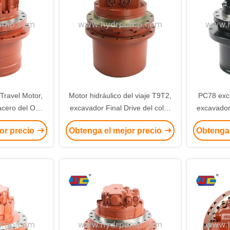
ravel Motor,
Motor hidráulico del viaje T9T2,
PC78 exca
 acero del ODM
excavador Final Drive del color
excavador
avador
rojo
or precio
Obtenga el mejor precio
Obtenga 