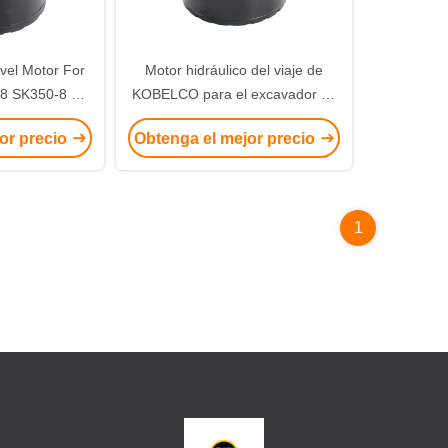
vel Motor For
Motor hidráulico del viaje de
 SK350-8 del
KOBELCO para el excavador de
r GM60
PC200 SK200 GM35
or precio
Obtenga el mejor precio
1