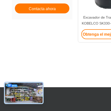
Contacta ahora
Excavador de Tra
KOBELCO SK330-8
excavado
Obtenga el mej