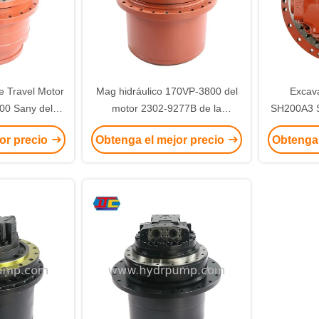
e Travel Motor
Mag hidráulico 170VP-3800 del
Excava
0 Sany del
motor 2302-9277B de la
SH200A3 S
 SY305
impulsión final de Kobelco
3800 de K
or precio
Obtenga el mejor precio
Obtenga 
SK230-6